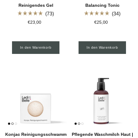
Alle Produkte
Reinigendes Gel
Balancing Tonic
73
34
Mit
Mit
€23,00
€25,00
4.9
5.0
von
von
5
5
Sternen
Sternen
bewertet
bewertet
In den Warenkorb
In den Warenkorb
Tierwohl
Bestseller
Konjac Reinigungsschwamm
Pflegende Waschmilch Haut |