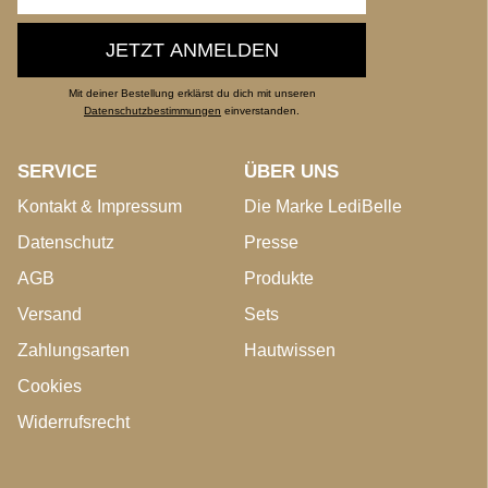
JETZT ANMELDEN
Mit deiner Bestellung erklärst du dich mit unseren
Datenschutzbestimmungen
einverstanden.
SERVICE
ÜBER UNS
Kontakt & Impressum
Die Marke LediBelle
Datenschutz
Presse
AGB
Produkte
Versand
Sets
Zahlungsarten
Hautwissen
Cookies
Widerrufsrecht