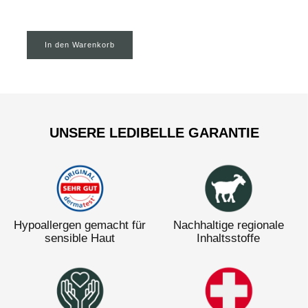
von
5
Sternen
bewertet
Cleane Inhaltsstoffe
In den Warenkorb
UNSERE LEDIBELLE GARANTIE
Hypoallergen gemacht für
Nachhaltige regionale
sensible Haut
Inhaltsstoffe