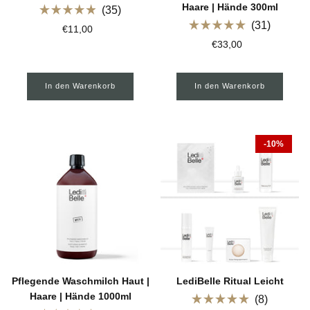
Haare | Hände 300ml
35
Mit
31
€11,00
4.9
Mit
von
€33,00
5.0
5
von
Sternen
5
bewertet
Sternen
In den Warenkorb
In den Warenkorb
bewertet
Nachhaltigkeit
-10%
Pflegende Waschmilch Haut |
LediBelle Ritual Leicht
Haare | Hände 1000ml
8