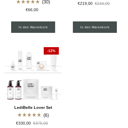
Mit
30
€219,00
€244,00
5.0
Mit
von
€66,00
5.0
5
von
Sternen
5
bewertet
Sternen
In den Warenkorb
In den Warenkorb
bewertet
Clean Beauty
-12%
LediBelle Lover Set
6
Mit
€330,00
€375,00
4.8