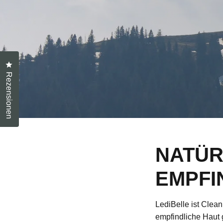
Klicken, um den Rezensionsdialog zu öffnen
Rezensionen
NATÜR
EMPFI
LediBelle ist Clea
empfindliche Haut 