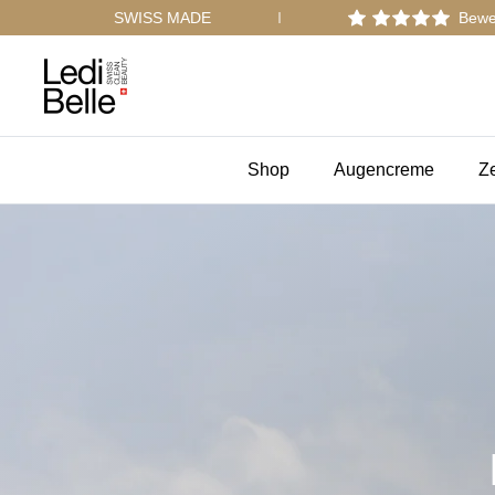
Direkt
SWISS MADE
Bewer
zum
Inhalt
Shop
Augencreme
Z