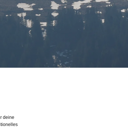
r deine
tionelles