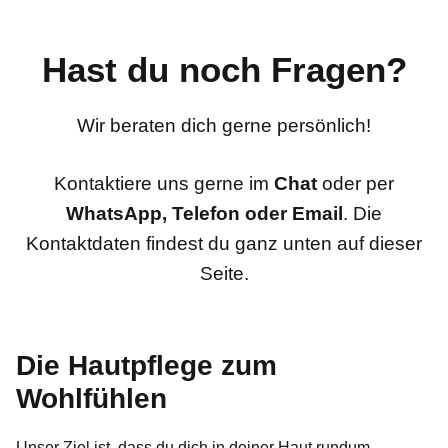
von
mit
von
mit
von
mit
ly
“
Nelly
„Nein“
Lotte
„Ja“
Lotte
„Nein“
oder
E.
S.
S.
rechte
war
war
war
Hast du noch Fragen?
reich.
nicht
hilfreich.
nicht
Pfeile
hilfreich.
hilfreich.
zum
Wir beraten dich gerne persönlich!
Navigieren
drücken.
Kontaktiere uns gerne im
Chat
oder per
WhatsApp, Telefon oder Email
. Die
Kontaktdaten findest du ganz unten auf dieser
Seite.
Die Hautpflege zum
Wohlfühlen
Unser Ziel ist, dass du dich in deiner Haut rundum