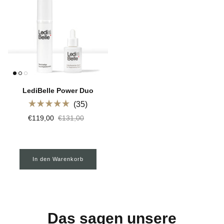
LediBelle Power Duo
35
Mit
€119,00
€131,00
5.0
von
5
Sternen
bewertet
In den Warenkorb
Das sagen unsere