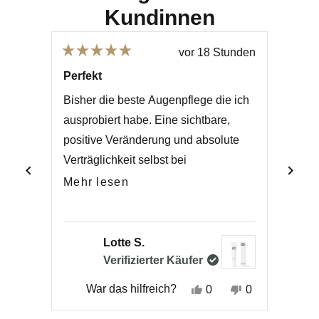
Kundinnen
tunden
vor 18 Stunden
Mit
Mit
5
5
und
Perfekt
1
von
von
5
5
Bisher die beste Augenpflege die ich
1
Sternen
Stern
bewertet
ausprobiert habe. Eine sichtbare,
bewer
positive Veränderung und absolute
g, da
Verträglichkeit selbst bei
empfindlichen Augen.
Mehr
Mehr lesen
ling
über
ade
diese
 man
Rezension
Lotte S.
r aus
Verifizierter Käufer
lesen
Nein,
Ja,
Nein,
War das hilfreich?
W
0
0
0
se
rsonen
diese
Personen
diese
Personen
diese
Personen
ension
immten
Rezension
stimmten
Rezension
stimmten
Rezension
stimmten
Linke