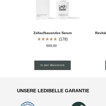
Zellaufbauendes Serum
Revita
178
Mit
€69,00
5.0
von
5
Sternen
bewertet
In den Warenkorb
UNSERE LEDIBELLE GARANTIE