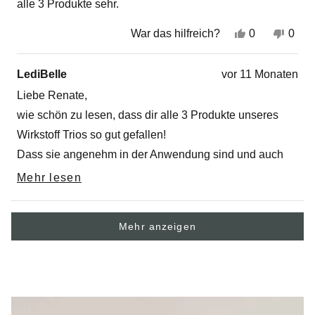
bewertet
alle 3 Produkte sehr.
Ja,
Nein
War das hilfreich?
0
0
diese
Personen
dies
Per
Rezension
stimmten
Rez
sti
von
mit
von
mit
LediBelle
vor 11 Monaten
Renate
„Ja“
Ren
„Ne
S.
S.
Liebe Renate,
war
war
hilfreich.
nich
wie schön zu lesen, dass dir alle 3 Produkte unseres
hilfr
Wirkstoff Trios so gut gefallen!
Dass sie angenehm in der Anwendung sind und auch
der Duft stimmt, freut uns besonders – denn genau auf
Mehr lesen
Read
diese Details legen wir großen Wert. Danke dir für dein
more
about
tolles Feedback! ❤️
Wird geladen...
this
Mehr anzeigen
review
reply