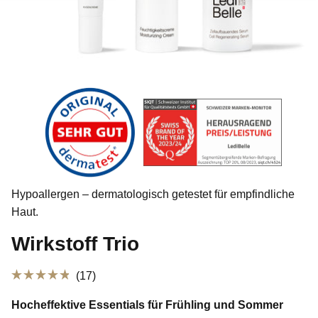
Alle Produkte
Hypoallergen – dermatologisch getestet für empfindliche
Tierwohl
Haut.
Wirkstoff Trio
Bestseller
Klicken,
17
Mit
um
4.9
Hocheffektive Essentials für Frühling und Sommer
von
zu