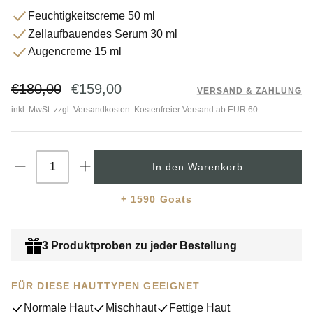
5
den
Sternen
Feuchtigkeitscreme 50 ml
bewertet
Rezensionen
Zellaufbauendes Serum 30 ml
zu
Augencreme 15 ml
scrollen
€180,00
€159,00
VERSAND & ZAHLUNG
inkl. MwSt. zzgl.
Versandkosten
. Kostenfreier Versand ab EUR 60.
Nachhaltigkeit
In den Warenkorb
+ 1590 Goats
3 Produktproben zu jeder Bestellung
FÜR DIESE HAUTTYPEN GEEIGNET
Normale Haut
Mischhaut
Fettige Haut