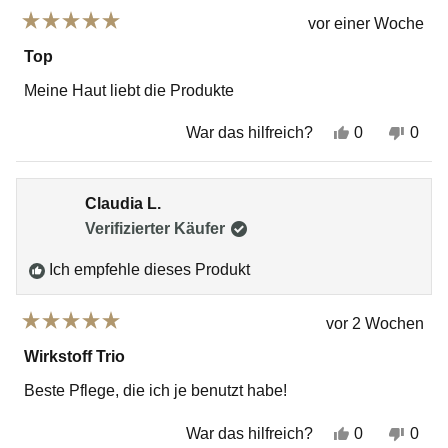
vor einer Woche
Mit
5
Top
von
5
Meine Haut liebt die Produkte
Sternen
bewertet
Ja,
Nein
War das hilfreich?
0
0
diese
Personen
dies
Per
Rezension
stimmten
Rez
sti
von
mit
von
mit
Daniela
„Ja“
Dani
„Ne
Claudia L.
Z.
Z.
war
war
Verifizierter Käufer
hilfreich.
nich
hilfr
Ich empfehle dieses Produkt
vor 2 Wochen
Mit
5
Wirkstoff Trio
von
5
Beste Pflege, die ich je benutzt habe!
Sternen
bewertet
Ja,
Nein
War das hilfreich?
0
0