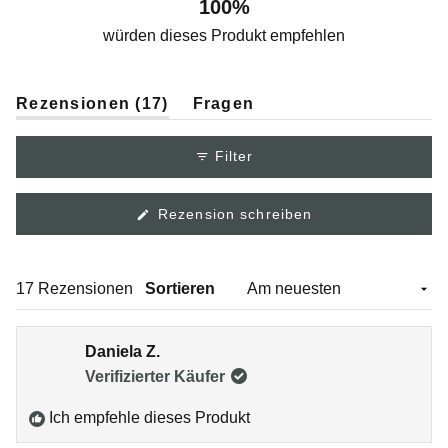
100%
würden dieses Produkt empfehlen
(Tab
Rezensionen
17
Fragen
aufgeklappt)
(Tab
eingeklappt)
Filter
(Wird
Rezension schreiben
in
einem
neuen
Fenster
Wird geladen...
17 Rezensionen
Sortieren
geöffnet)
Daniela Z.
Verifizierter Käufer
Ich empfehle dieses Produkt