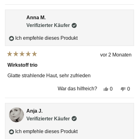
diese
Personen
dies
Per
Rezension
stimmten
Rez
sti
von
mit
von
mit
Claudia
„Ja“
Clau
„Ne
Anna M.
L.
L.
war
war
Verifizierter Käufer
hilfreich.
nich
hilfr
Ich empfehle dieses Produkt
vor 2 Monaten
Mit
5
Wirkstoff trio
von
5
Glatte strahlende Haut, sehr zufrieden
Sternen
bewertet
Ja,
Nein
War das hilfreich?
0
0
diese
Personen
dies
Per
Rezension
stimmten
Rez
sti
von
mit
von
mit
Anna
„Ja“
Ann
„Ne
Anja J.
M.
M.
war
war
Verifizierter Käufer
hilfreich.
nich
hilfr
Ich empfehle dieses Produkt