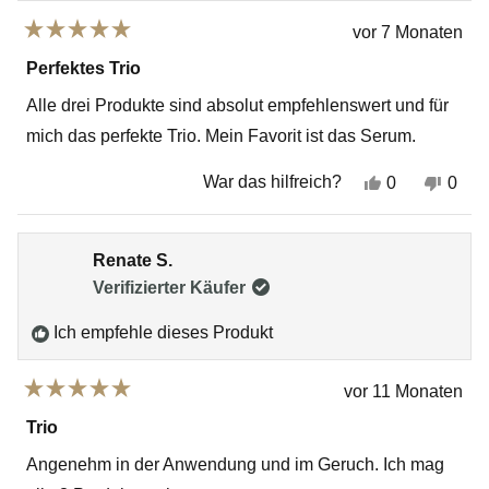
vor 7 Monaten
Mit
5
Perfektes Trio
von
5
Alle drei Produkte sind absolut empfehlenswert und für
Sternen
bewertet
mich das perfekte Trio. Mein Favorit ist das Serum.
Ja,
Nein
War das hilfreich?
0
0
diese
Personen
dies
Per
Rezension
stimmten
Rez
sti
von
mit
von
mit
Anja
„Ja“
Anja
„Ne
Renate S.
J.
J.
war
war
Verifizierter Käufer
hilfreich.
nich
hilfr
Ich empfehle dieses Produkt
vor 11 Monaten
Mit
5
Trio
von
5
Angenehm in der Anwendung und im Geruch. Ich mag
Sternen